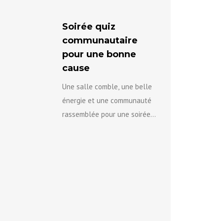
Soirée quiz
communautaire
pour une bonne
cause
Une salle comble, une belle
énergie et une communauté
rassemblée pour une soirée
agréable au profit de l’équipe
de lutte contre la violence
fondée sur...