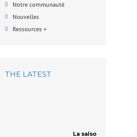
Notre communauté
Nouvelles
Ressources +
THE LATEST
VÉRIFICA
de ferm
La Ville inv
et à venir, 
La saison des travaux 