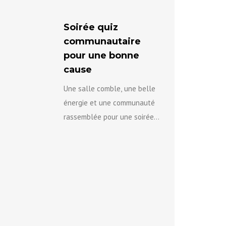
Soirée quiz
communautaire
pour une bonne
cause
Une salle comble, une belle
énergie et une communauté
rassemblée pour une soirée
agréable au profit de l’équipe
de lutte contre la violence
fondée sur...