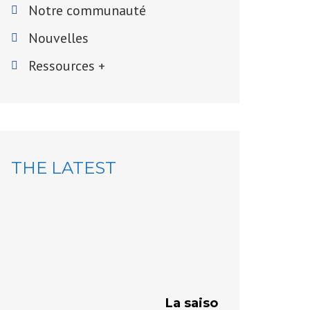
Notre communauté
Nouvelles
Ressources +
THE LATEST
VÉRIFICA
de ferm
La Ville inv
et à venir, 
La saison des travaux 