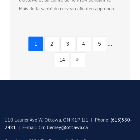
Mois de la santé du cerveau afin d’en apprendre...
...
1
2
3
4
5
14
110 Laurier Ave W, Ottawa, ON K1P 1J1 | Phone:
(613)580-
2481
| E-mail:
tim.tierney@ottawa.ca