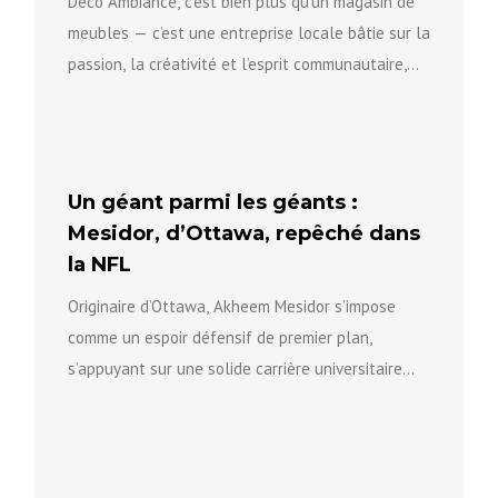
Deco Ambiance, c’est bien plus qu’un magasin de
meubles — c’est une entreprise locale bâtie sur la
passion, la créativité et l’esprit communautaire,
qui aide...
Un géant parmi les géants :
Mesidor, d’Ottawa, repêché dans
la NFL
Originaire d’Ottawa, Akheem Mesidor s’impose
comme un espoir défensif de premier plan,
s’appuyant sur une solide carrière universitaire
pour se positionner vers le prochain niveau...