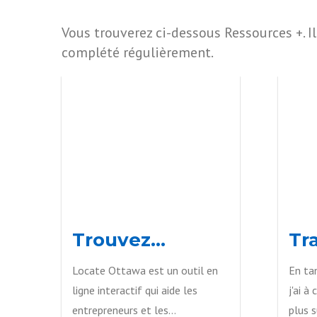
Vous trouverez ci-dessous Ressources +. Il 
complété régulièrement.
Trouvez
Tra
l’emplacement
Locate Ottawa est un outil en
En tan
idéal pour votre
ligne interactif qui aide les
j'ai à
entreprise avec
8
entrepreneurs et les
plus s