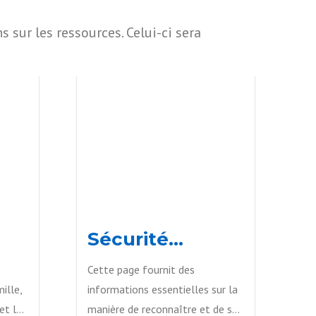
s sur les ressources. Celui-ci sera
Sécurité
R
communautaire
Cette page fournit des
Ce
et services de
ille,
informations essentielles sur la
in
police
et le
manière de reconnaître et de se
de