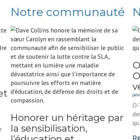
Notre communauté
N
O
O
v
et
jan
O-
de
Honorer un héritage par
qu
la sensibilisation,
e
l’éducation et
R