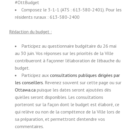
E
E
a
l
#OttBudget
x
x
l
i
Composez le 3-1-1 (ATS : 613-580-2401). Pour les
t
t
l
n
résidents ruraux : 613-580-2400
e
e
i
k
r
r
n
)
Rédaction du budget :
n
n
k
Participez au questionnaire budgétaire du 26 mai
a
a
)
au 30 juin. Vos réponses sur les priorités de la Ville
l
l
contribueront à façonner l’élaboration de l’ébauche du
l
l
budget.
i
i
Participez aux
n
consultations publiques dirigées par
n
(
les conseillers
k
. Revenez souvent sur cette page ou sur
k
(
E
Ottawa.ca
)
puisque les dates seront ajoutées dès
)
E
x
qu’elles seront disponibles. Les consultations
x
t
porteront sur la façon dont le budget est élaboré, ce
t
e
qui relève ou non de la compétence de la Ville lors de
e
r
sa préparation, et permettront d’entendre vos
r
n
commentaires.