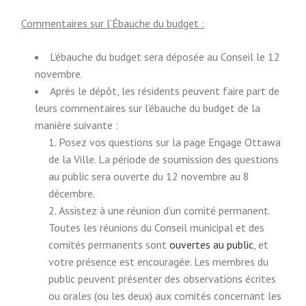
n
a
a
l
Commentaires sur l’Ébauche du budget :
l
l
L’ébauche du budget sera déposée au Conseil le 12
l
i
novembre.
i
n
Après le dépôt, les résidents peuvent faire part de
n
k
leurs commentaires sur l’ébauche du budget de la
k
)
manière suivante :
)
Posez vos questions sur la page Engage Ottawa
de la Ville. La période de soumission des questions
au public sera ouverte du 12 novembre au 8
décembre.
Assistez à une réunion d’un comité permanent.
Toutes les réunions du Conseil municipal et des
(
comités permanents sont
ouvertes au public
, et
E
votre présence est encouragée. Les membres du
x
public peuvent présenter des observations écrites
t
ou orales (ou les deux) aux comités concernant les