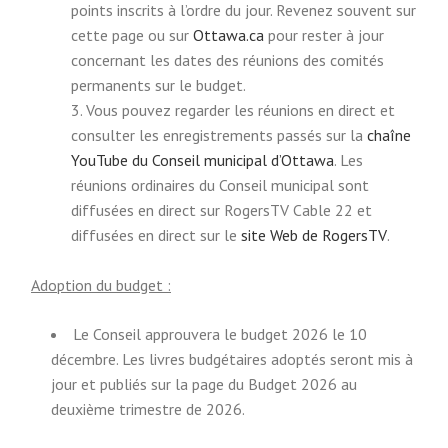
e
points inscrits à l’ordre du jour. Revenez souvent sur
(
r
cette page ou sur
Ottawa.ca
pour rester à jour
E
n
concernant les dates des réunions des comités
x
a
permanents sur le budget.
t
l
Vous pouvez regarder les réunions en direct et
e
l
consulter les enregistrements passés sur la
chaîne
r
(
i
YouTube du Conseil municipal d’Ottawa
. Les
n
E
n
réunions ordinaires du Conseil municipal sont
a
x
k
diffusées en direct sur RogersTV Cable 22 et
l
t
)
(
diffusées en direct sur le
site Web de RogersTV
.
l
e
E
i
r
x
Adoption du budget :
n
n
t
Le Conseil approuvera le budget 2026 le 10
k
a
e
décembre. Les livres budgétaires adoptés seront mis à
)
l
r
jour et publiés sur la page du Budget 2026 au
l
n
deuxième trimestre de 2026.
i
a
n
l