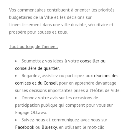
Vos commentaires contribuent à orienter les priorités
budgétaires de la Ville et les décisions sur
l’investissement dans une ville durable, sécuritaire et
prospère pour toutes et tous.
Tout au long de l’année :
Soumettez vos idées à votre
conseiller ou
(
conseillère de quartier
.
E
Regardez, assistez ou participez aux
réunions des
(
x
comités et du Conseil
pour en apprendre davantage
E
t
sur les décisions importantes prises à l’Hôtel de Ville.
x
e
Donnez votre avis sur les occasions de
t
r
participation publique qui comptent pour vous sur
e
n
Engage Ottawa.
r
a
Suivez-nous et communiquez avec nous sur
(
(
n
l
Facebook
ou
Bluesky
, en utilisant le mot-clic