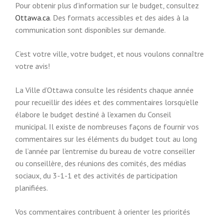
Pour obtenir plus d’information sur le budget, consultez
k
l
(
Ottawa.ca
. Des formats accessibles et des aides à la
)
i
E
communication sont disponibles sur demande.
n
x
k
C’est votre ville, votre budget, et nous voulons connaître
t
)
votre avis!
e
r
La Ville d’Ottawa consulte les résidents chaque année
n
pour recueillir des idées et des commentaires lorsqu’elle
a
élabore le budget destiné à l’examen du Conseil
l
municipal. Il existe de nombreuses façons de fournir vos
l
commentaires sur les éléments du budget tout au long
i
de l’année par l’entremise du bureau de votre conseiller
n
ou conseillère, des réunions des comités, des médias
k
sociaux, du 3-1-1 et des activités de participation
)
planifiées.
Vos commentaires contribuent à orienter les priorités