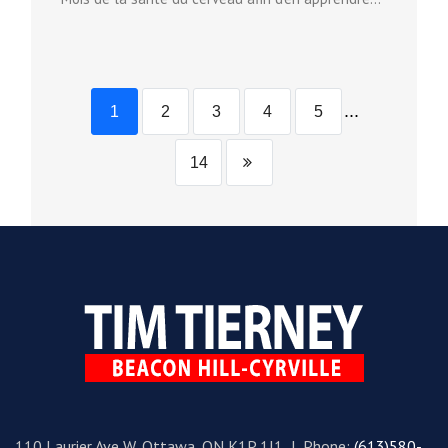
...
1
2
3
4
5
14
110 Laurier Ave W, Ottawa, ON K1P 1J1 | Phone:
(613)580-