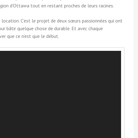
égion d’Ottawa tout en restant proches de leurs racines.
e location. C’est le projet de deux sœurs passionnées qui ont
 pour bâtir quelque chose de durable. Et avec chaque
er que ce n’est que le début.