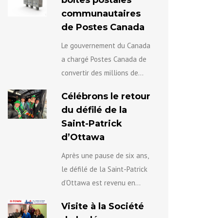
boîtes postales
communautaires
de Postes Canada
Le gouvernement du Canada
a chargé Postes Canada de
convertir des millions de
ménages du service de
Célébrons le retour
livraison à domicile vers des
du défilé de la
boîtes aux lettres...
Saint-Patrick
d’Ottawa
Après une pause de six ans,
le défilé de la Saint-Patrick
d’Ottawa est revenu en
force, rassemblant des
Visite à la Société
milliers de personnes pour