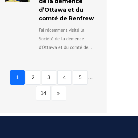
de la démence
célébrer le patrimoine...
d’Ottawa et du
comté de Renfrew
J’ai récemment visité la
Société de la démence
d’Ottawa et du comté de
Renfrew pendant le Mois de
la santé du cerveau afin d’en
apprendre...
...
1
2
3
4
5
14