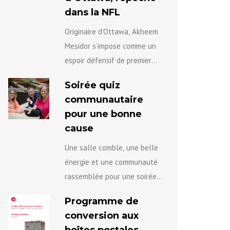
dans la NFL
Originaire d’Ottawa, Akheem
Mesidor s’impose comme un
espoir défensif de premier
plan, s’appuyant sur une
Soirée quiz
solide carrière universitaire
communautaire
pour se positionner vers le
pour une bonne
prochain niveau...
cause
Une salle comble, une belle
énergie et une communauté
rassemblée pour une soirée
agréable au profit de l’équipe
Programme de
de lutte contre la violence
conversion aux
fondée sur...