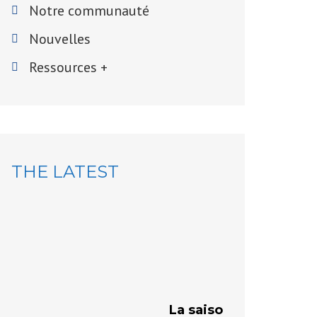
Notre communauté
Nouvelles
Ressources +
THE LATEST
VÉRIFICA
de ferm
La Ville inv
et à venir, 
La saison des travaux 