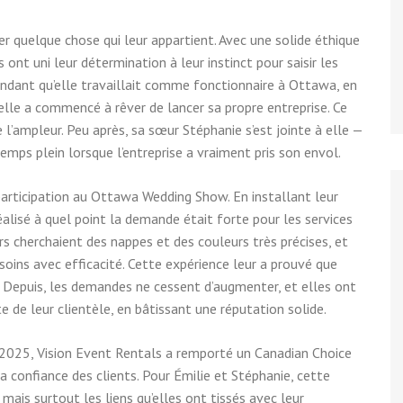
r quelque chose qui leur appartient. Avec une solide éthique
ont uni leur détermination à leur instinct pour saisir les
ndant qu’elle travaillait comme fonctionnaire à Ottawa, en
 elle a commencé à rêver de lancer sa propre entreprise. Ce
e l’ampleur. Peu après, sa sœur Stéphanie s’est jointe à elle —
emps plein lorsque l’entreprise a vraiment pris son envol.
articipation au Ottawa Wedding Show. En installant leur
réalisé à quel point la demande était forte pour les services
rs cherchaient des nappes et des couleurs très précises, et
soins avec efficacité. Cette expérience leur a prouvé que
e. Depuis, les demandes ne cessent d’augmenter, et elles ont
ute de leur clientèle, en bâtissant une réputation solide.
n 2025, Vision Event Rentals a remporté un Canadian Choice
la confiance des clients. Pour Émilie et Stéphanie, cette
ais surtout les liens qu’elles ont tissés avec leur