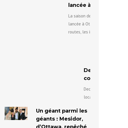
lancée à Ottawa.
La saison des travaux 2026 est 
lancée à Ottawa, avec d’import
routes, les infrastructures et l
de...
Deco Ambiance : 
communautaire
Deco Ambiance, c’est bi
locale bâtie sur la passi
Un géant parmi les
géants : Mesidor,
d’Ottawa, repêché