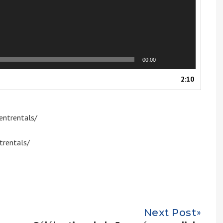
00:00
2:10
entrentals/
trentals/
Next Post